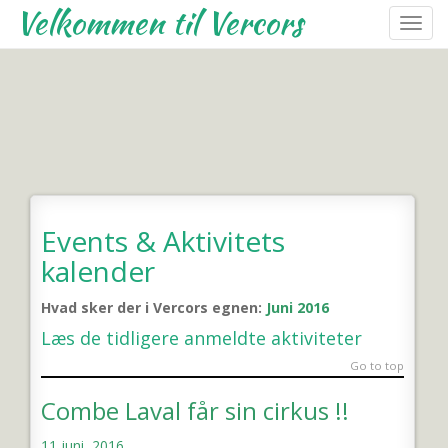
Velkommen til Vercors
T
o
g
g
Events Kalender – Juni 2016
l
e
n
a
v
Events & Aktivitets
i
g
kalender
a
t
Hvad sker der i Vercors egnen:
Juni 2016
i
Læs de tidligere anmeldte aktiviteter
o
Go to top
n
Combe Laval får sin cirkus !!
11 juni, 2016